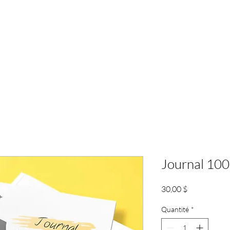
es
Devenez membre
Événements
Calend
Journal 100
Prix
30,00 $
Quantité
*