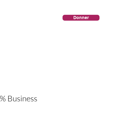
Donner
rier Interactif
Nos livres
% Business