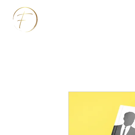
Femmes de foi en affair
Briser l’isolement entrepreneurial