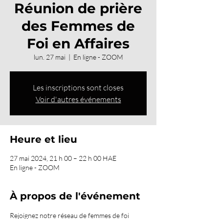
Réunion de prière
des Femmes de
Foi en Affaires
lun. 27 mai
  |  
En ligne - ZOOM
Les inscriptions sont closes
Voir d'autres événements
Heure et lieu
27 mai 2024, 21 h 00 – 22 h 00 HAE
En ligne - ZOOM
À propos de l'événement
Rejoignez notre réseau de femmes de foi 