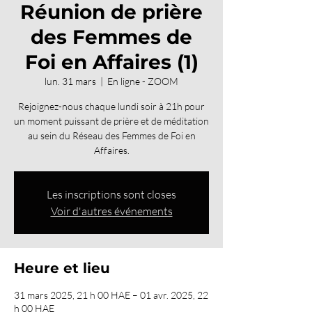
Réunion de prière
des Femmes de
Foi en Affaires (1)
lun. 31 mars
  |  
En ligne - ZOOM
Rejoignez-nous chaque lundi soir à 21h pour
un moment puissant de prière et de méditation
au sein du Réseau des Femmes de Foi en
Affaires.
Les inscriptions sont closes
Voir d'autres événements
Heure et lieu
31 mars 2025, 21 h 00 HAE – 01 avr. 2025, 22
h 00 HAE