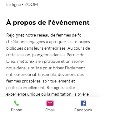
En ligne - ZOOM
À propos de l'événement
Rejoignez notre réseau de femmes de foi 
chrétienne engagées à appliquer les principes 
bibliques dans leurs entreprises. Au cours de 
cette session, plongeons dans la Parole de 
Dieu, mettons-la en pratique et unissons-
nous dans la prière pour briser l'isolement 
entrepreneurial. Ensemble, devenons des 
femmes prospères, spirituellement et 
professionnellement. Rejoignez cette 
expérience unique où la méditation, la prière 
et la communauté se rencontrent pour édifier 
des femmes de foi en affaires. 
3 Jean 1:2 Bien-
Phone
Email
Facebook
aimé, je souhaite que tu prospères à tous 
égards et sois en bonne santé, comme 
prospère l'état de ton âme
- Au programme : - Une méditation profonde 