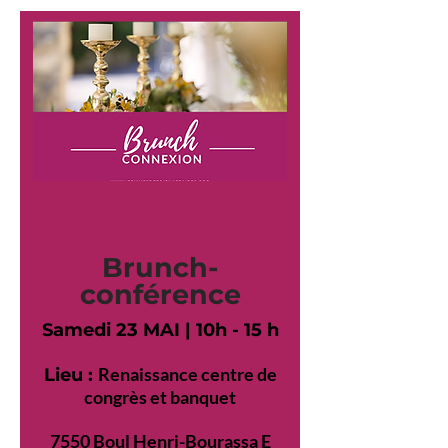
Brunch-
conférence
Samedi 23 MAI | 10h - 15 h
Renaissance centre de
Lieu :
congrès et banquet
7550 Boul Henri-Bourassa E